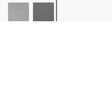
grau
anthrazit
Bildergalerie
Quadrat-Rasen
Quadrat-Rasen