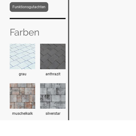
Funktionsgutachten
Farben
grau
anthrazit
muschelkalk
silverstar
Verlegemust